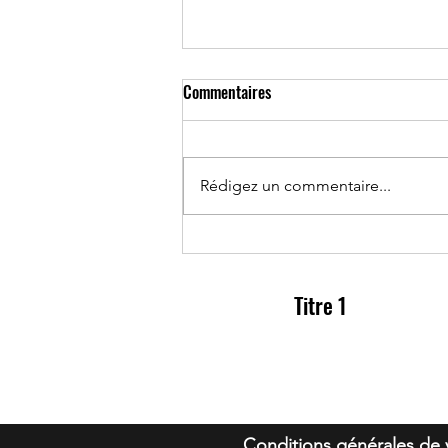
Commentaires
Rédigez un commentaire...
ROSE ÉTERNELLE version HCG &
création
Titre 1
homeconnectgeneration@gmail.com
Conditions générales de 