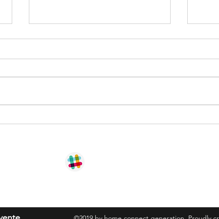
Découvrez nos dernières
Décou
réalisations autour de l'art de la
sur v
table
vente
©2019 by home connect generation. Proudly c