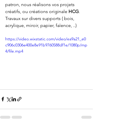
patron, nous réalisons vos projets 
créatifs, ou créations originale 
HCG
.
Travaux sur divers supports ( bois, 
acrylique, miroir, papier, faïence, ..)
https://video.wixstatic.com/video/ea9a21_e0
c906c0306e400e8e91b9760588df1e/1080p/mp
4/file.mp4