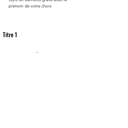
prénom de votre choix
Titre 1
homeconnectgeneration@gmail.com
Conditions générales de vente
©2019 by home connect generation. Proudly
created with Wix.com